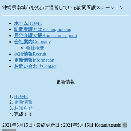
コ
ナ
沖縄県南城市を拠点に運営している訪問看護ステーション
ン
ビ
テ
ゲ
ホーム
HOME
ン
ー
訪問看護とは
Visiting nursing
ツ
シ
居宅介護支援
Home care support
に
ョ
会社案内
Company
移
ン
会社概要
動
に
採用情報
Recruit
移
更新情報
Information
動
お問い合わせ
Contact
更新情報
HOME
更新情報
お知らせ
完成！！
2021年5月15日
/ 最終更新日 :
2021年5月15日
KotaniAtsushi
お