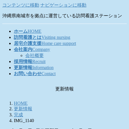
コンテンツに移動
ナビゲーションに移動
沖縄県南城市を拠点に運営している訪問看護ステーション
ホーム
HOME
訪問看護とは
Visiting nursing
居宅介護支援
Home care support
会社案内
Company
会社概要
採用情報
Recruit
更新情報
Information
お問い合わせ
Contact
更新情報
HOME
更新情報
完成
IMG_1140