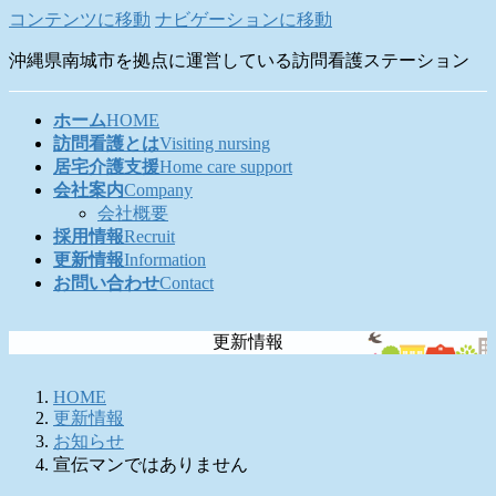
コンテンツに移動
ナビゲーションに移動
沖縄県南城市を拠点に運営している訪問看護ステーション
ホーム
HOME
訪問看護とは
Visiting nursing
居宅介護支援
Home care support
会社案内
Company
会社概要
採用情報
Recruit
更新情報
Information
お問い合わせ
Contact
更新情報
HOME
更新情報
お知らせ
宣伝マンではありません