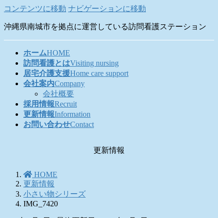
コンテンツに移動
ナビゲーションに移動
沖縄県南城市を拠点に運営している訪問看護ステーション
ホーム
HOME
訪問看護とは
Visiting nursing
居宅介護支援
Home care support
会社案内
Company
会社概要
採用情報
Recruit
更新情報
Information
お問い合わせ
Contact
更新情報
HOME
更新情報
小さい物シリーズ
IMG_7420