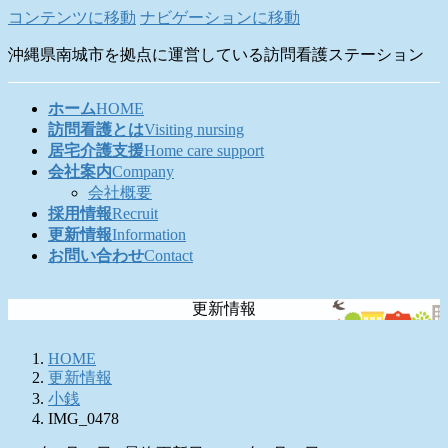
コンテンツに移動
ナビゲーションに移動
沖縄県南城市を拠点に運営している訪問看護ステーション
ホーム
HOME
訪問看護とは
Visiting nursing
居宅介護支援
Home care support
会社案内
Company
会社概要
採用情報
Recruit
更新情報
Information
お問い合わせ
Contact
更新情報
HOME
更新情報
小銭
IMG_0478