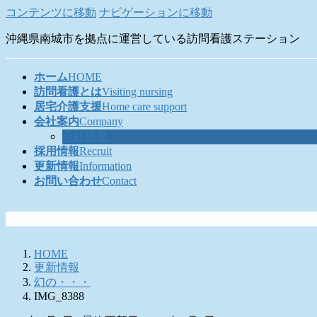
コンテンツに移動
ナビゲーションに移動
沖縄県南城市を拠点に運営している訪問看護ステーション
ホーム
HOME
訪問看護とは
Visiting nursing
居宅介護支援
Home care support
会社案内
Company
会社概要
採用情報
Recruit
更新情報
Information
お問い合わせ
Contact
HOME
更新情報
幻の・・・
IMG_8388