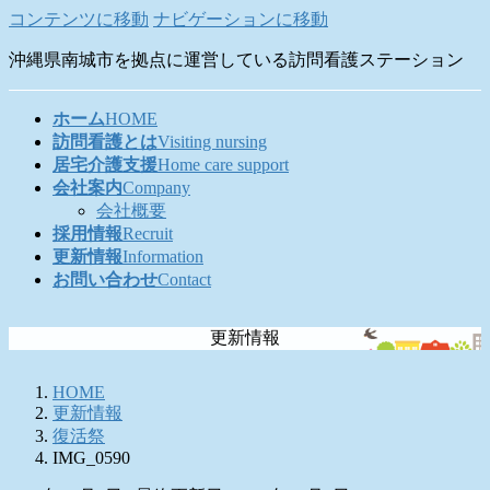
コンテンツに移動
ナビゲーションに移動
沖縄県南城市を拠点に運営している訪問看護ステーション
ホーム
HOME
訪問看護とは
Visiting nursing
居宅介護支援
Home care support
会社案内
Company
会社概要
採用情報
Recruit
更新情報
Information
お問い合わせ
Contact
更新情報
HOME
更新情報
復活祭
IMG_0590