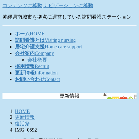
コンテンツに移動
ナビゲーションに移動
沖縄県南城市を拠点に運営している訪問看護ステーション
ホーム
HOME
訪問看護とは
Visiting nursing
居宅介護支援
Home care support
会社案内
Company
会社概要
採用情報
Recruit
更新情報
Information
お問い合わせ
Contact
更新情報
HOME
更新情報
復活祭
IMG_0592