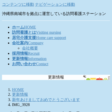
コンテンツに移動
ナビゲーションに移動
沖縄県南城市を拠点に運営している訪問看護ステーション
ホーム
HOME
訪問看護とは
Visiting nursing
居宅介護支援
Home care support
会社案内
Company
会社概要
採用情報
Recruit
更新情報
Information
お問い合わせ
Contact
更新情報
HOME
更新情報
新年あけましておめでとうございます
IMG_3928