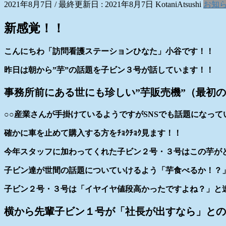
2021年8月7日
/ 最終更新日 :
2021年8月7日
KotaniAtsushi
お知
新感覚！！
こんにちわ「訪問看護ステーションひなた」小谷です！！
昨日は朝から”芋”の話題を子ビン３号が話しています！！
事務所前にある世にも珍しい”芋販売機”（最初
○○産業さんが手掛けているようですがSNSでも話題になって
確かに車を止めて購入する方をﾁｮｸﾁｮｸ見ます！！
今年スタッフに加わってくれた子ビン２号・３号はこの芋が
子ビン達が世間の話題についていけるよう「芋食べるか！？
子ビン２号・３号は「イヤイヤ値段高かったですよね？」と
横から先輩子ビン１号が「社長が出すなら」との