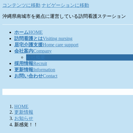
コンテンツに移動
ナビゲーションに移動
沖縄県南城市を拠点に運営している訪問看護ステーション
ホーム
HOME
訪問看護とは
Visiting nursing
居宅介護支援
Home care support
会社案内
Company
会社概要
採用情報
Recruit
更新情報
Information
お問い合わせ
Contact
HOME
更新情報
お知らせ
新感覚！！