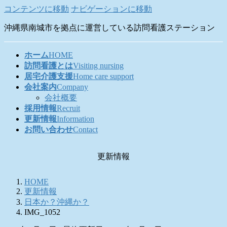
コンテンツに移動
ナビゲーションに移動
沖縄県南城市を拠点に運営している訪問看護ステーション
ホーム
HOME
訪問看護とは
Visiting nursing
居宅介護支援
Home care support
会社案内
Company
会社概要
採用情報
Recruit
更新情報
Information
お問い合わせ
Contact
更新情報
HOME
更新情報
日本か？沖縄か？
IMG_1052