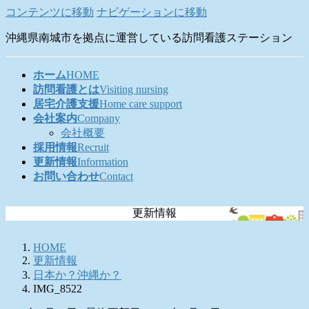
コンテンツに移動
ナビゲーションに移動
沖縄県南城市を拠点に運営している訪問看護ステーション
ホーム
HOME
訪問看護とは
Visiting nursing
居宅介護支援
Home care support
会社案内
Company
会社概要
採用情報
Recruit
更新情報
Information
お問い合わせ
Contact
更新情報
HOME
更新情報
日本か？沖縄か？
IMG_8522