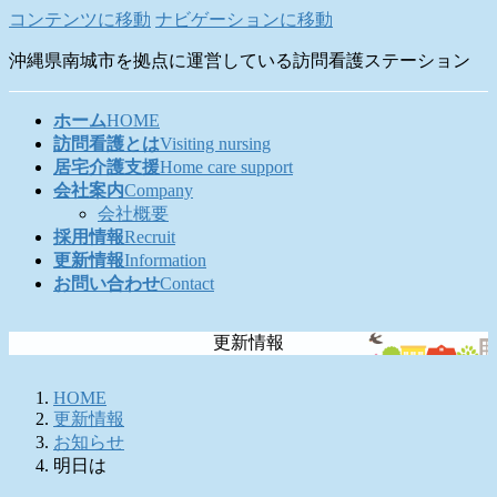
コンテンツに移動
ナビゲーションに移動
沖縄県南城市を拠点に運営している訪問看護ステーション
ホーム
HOME
訪問看護とは
Visiting nursing
居宅介護支援
Home care support
会社案内
Company
会社概要
採用情報
Recruit
更新情報
Information
お問い合わせ
Contact
更新情報
HOME
更新情報
お知らせ
明日は