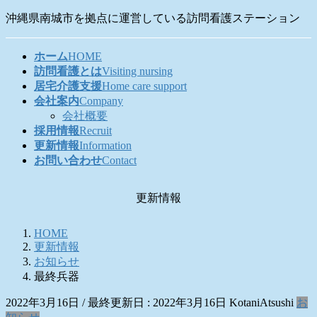
コ
ナ
沖縄県南城市を拠点に運営している訪問看護ステーション
ン
ビ
テ
ゲ
ホーム
HOME
ン
ー
訪問看護とは
Visiting nursing
ツ
シ
居宅介護支援
Home care support
に
ョ
会社案内
Company
移
ン
会社概要
動
に
採用情報
Recruit
移
更新情報
Information
動
お問い合わせ
Contact
更新情報
HOME
更新情報
お知らせ
最終兵器
2022年3月16日
/ 最終更新日 :
2022年3月16日
KotaniAtsushi
お