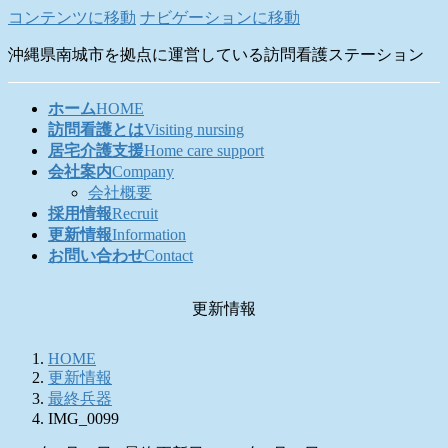
コンテンツに移動
ナビゲーションに移動
沖縄県南城市を拠点に運営している訪問看護ステーション
ホーム
HOME
訪問看護とは
Visiting nursing
居宅介護支援
Home care support
会社案内
Company
会社概要
採用情報
Recruit
更新情報
Information
お問い合わせ
Contact
更新情報
HOME
更新情報
最終兵器
IMG_0099