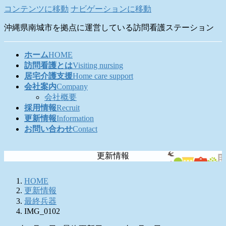
コンテンツに移動
ナビゲーションに移動
沖縄県南城市を拠点に運営している訪問看護ステーション
ホーム
HOME
訪問看護とは
Visiting nursing
居宅介護支援
Home care support
会社案内
Company
会社概要
採用情報
Recruit
更新情報
Information
お問い合わせ
Contact
更新情報
HOME
更新情報
最終兵器
IMG_0102