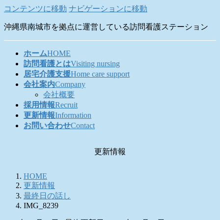
コンテンツに移動
ナビゲーションに移動
沖縄県南城市を拠点に運営している訪問看護ステーション
ホーム
HOME
訪問看護とは
Visiting nursing
居宅介護支援
Home care support
会社案内
Company
会社概要
採用情報
Recruit
更新情報
Information
お問い合わせ
Contact
更新情報
HOME
更新情報
最終日の話し
IMG_8239