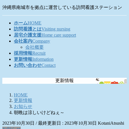
コ
ナ
沖縄県南城市を拠点に運営している訪問看護ステーション
ン
ビ
テ
ゲ
ホーム
HOME
ン
ー
訪問看護とは
Visiting nursing
ツ
シ
居宅介護支援
Home care support
に
ョ
会社案内
Company
移
ン
会社概要
動
に
採用情報
Recruit
移
更新情報
Information
動
お問い合わせ
Contact
更新情報
HOME
更新情報
お知らせ
朝晩は涼しいけどねぇ～
2023年10月30日
/ 最終更新日 :
2023年10月30日
KotaniAtsushi