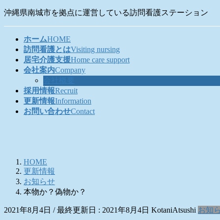
コ
ナ
沖縄県南城市を拠点に運営している訪問看護ステーション
ン
ビ
テ
ゲ
ホーム
HOME
ン
ー
訪問看護とは
Visiting nursing
ツ
シ
居宅介護支援
Home care support
に
ョ
会社案内
Company
移
ン
会社概要
動
に
採用情報
Recruit
移
更新情報
Information
動
お問い合わせ
Contact
HOME
更新情報
お知らせ
本物か？偽物か？
2021年8月4日
/ 最終更新日 :
2021年8月4日
KotaniAtsushi
お知