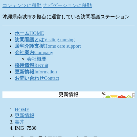
コンテンツに移動
ナビゲーションに移動
沖縄県南城市を拠点に運営している訪問看護ステーション
ホーム
HOME
訪問看護とは
Visiting nursing
居宅介護支援
Home care support
会社案内
Company
会社概要
採用情報
Recruit
更新情報
Information
お問い合わせ
Contact
更新情報
HOME
更新情報
毒丼
IMG_7530