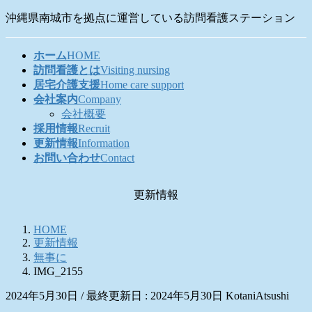
コ
ナ
沖縄県南城市を拠点に運営している訪問看護ステーション
ン
ビ
テ
ゲ
ホーム
HOME
ン
ー
訪問看護とは
Visiting nursing
ツ
シ
居宅介護支援
Home care support
に
ョ
会社案内
Company
移
ン
会社概要
動
に
採用情報
Recruit
移
更新情報
Information
動
お問い合わせ
Contact
更新情報
HOME
更新情報
無事に
IMG_2155
2024年5月30日
/ 最終更新日 :
2024年5月30日
KotaniAtsushi