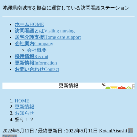
コ
ナ
沖縄県南城市を拠点に運営している訪問看護ステーション
ン
ビ
テ
ゲ
ホーム
HOME
ン
ー
訪問看護とは
Visiting nursing
ツ
シ
居宅介護支援
Home care support
に
ョ
会社案内
Company
移
ン
会社概要
動
に
採用情報
Recruit
移
更新情報
Information
動
お問い合わせ
Contact
更新情報
HOME
更新情報
お知らせ
祭り！？
2022年5月11日
/ 最終更新日 :
2022年5月11日
KotaniAtsushi
お