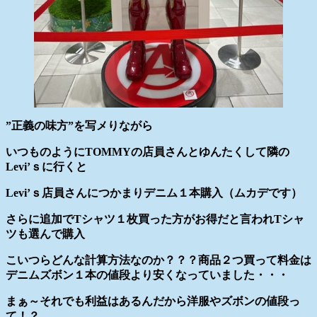
”正義の味方”を写メりながら
いつものようにTOMMYの店員さんとゆんたくして隣の
Levi’ｓに行くと
Levi’ｓ店員さんにつかまりデニム１本購入（ムカデです）
さらに追加でTシャツ１枚買った方がお得だと言われTシャ
ツも選んで購入
こいつらどんな計算方法なのか？？？商品２つ買って料金は
デニムズボン１本の値段より安くなっていました・・・
まぁ～それでも利益はあるんだから洋服やズボンの値段っ
て！？