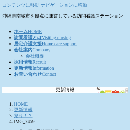
コンテンツに移動
ナビゲーションに移動
沖縄県南城市を拠点に運営している訪問看護ステーション
ホーム
HOME
訪問看護とは
Visiting nursing
居宅介護支援
Home care support
会社案内
Company
会社概要
採用情報
Recruit
更新情報
Information
お問い合わせ
Contact
更新情報
HOME
更新情報
祭り！？
IMG_7459