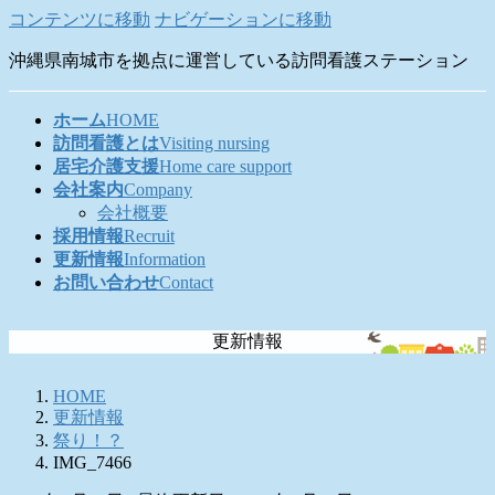
コンテンツに移動
ナビゲーションに移動
沖縄県南城市を拠点に運営している訪問看護ステーション
ホーム
HOME
訪問看護とは
Visiting nursing
居宅介護支援
Home care support
会社案内
Company
会社概要
採用情報
Recruit
更新情報
Information
お問い合わせ
Contact
更新情報
HOME
更新情報
祭り！？
IMG_7466