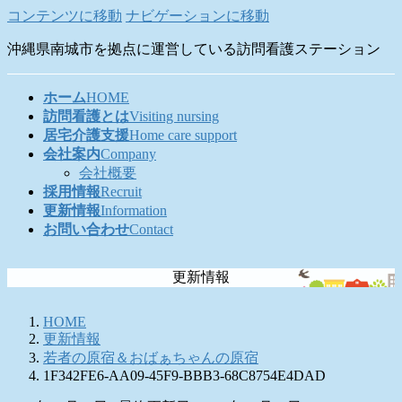
コンテンツに移動
ナビゲーションに移動
沖縄県南城市を拠点に運営している訪問看護ステーション
ホーム
HOME
訪問看護とは
Visiting nursing
居宅介護支援
Home care support
会社案内
Company
会社概要
採用情報
Recruit
更新情報
Information
お問い合わせ
Contact
更新情報
HOME
更新情報
若者の原宿＆おばぁちゃんの原宿
1F342FE6-AA09-45F9-BBB3-68C8754E4DAD