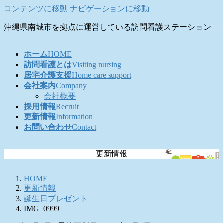
コンテンツに移動
ナビゲーションに移動
沖縄県南城市を拠点に運営している訪問看護ステーション
ホーム
HOME
訪問看護とは
Visiting nursing
居宅介護支援
Home care support
会社案内
Company
会社概要
採用情報
Recruit
更新情報
Information
お問い合わせ
Contact
更新情報
HOME
更新情報
誕生日プレゼント
IMG_0999