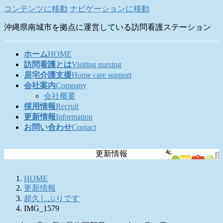
コンテンツに移動
ナビゲーションに移動
沖縄県南城市を拠点に運営している訪問看護ステーション
ホーム
HOME
訪問看護とは
Visiting nursing
居宅介護支援
Home care support
会社案内
Company
会社概要
採用情報
Recruit
更新情報
Information
お問い合わせ
Contact
更新情報
HOME
更新情報
超久しぶりです
IMG_1579