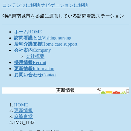
コンテンツに移動
ナビゲーションに移動
沖縄県南城市を拠点に運営している訪問看護ステーション
ホーム
HOME
訪問看護とは
Visiting nursing
居宅介護支援
Home care support
会社案内
Company
会社概要
採用情報
Recruit
更新情報
Information
お問い合わせ
Contact
更新情報
HOME
更新情報
麻婆食堂
IMG_1132