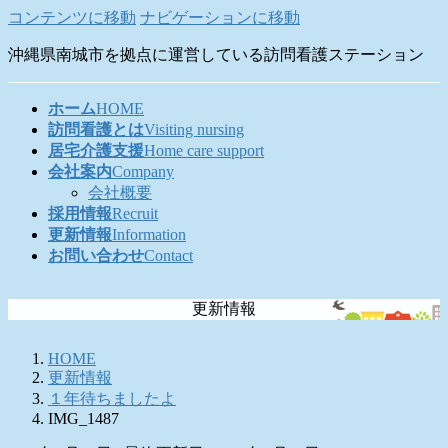
コンテンツに移動
ナビゲーションに移動
沖縄県南城市を拠点に運営している訪問看護ステーション
ホーム
HOME
訪問看護とは
Visiting nursing
居宅介護支援
Home care support
会社案内
Company
会社概要
採用情報
Recruit
更新情報
Information
お問い合わせ
Contact
更新情報
HOME
更新情報
１年待ちましたよ
IMG_1487