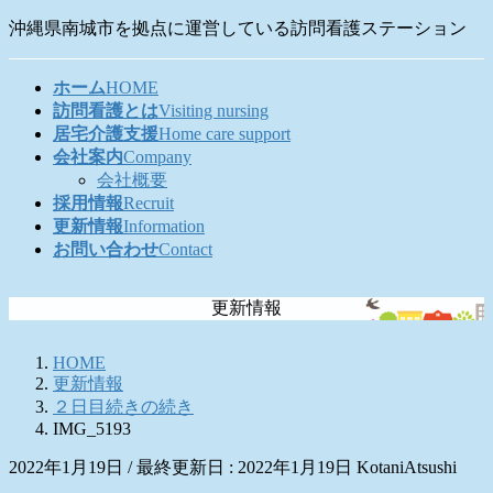
コ
ナ
沖縄県南城市を拠点に運営している訪問看護ステーション
ン
ビ
テ
ゲ
ホーム
HOME
ン
ー
訪問看護とは
Visiting nursing
ツ
シ
居宅介護支援
Home care support
に
ョ
会社案内
Company
移
ン
会社概要
動
に
採用情報
Recruit
移
更新情報
Information
動
お問い合わせ
Contact
更新情報
HOME
更新情報
２日目続きの続き
IMG_5193
2022年1月19日
/ 最終更新日 :
2022年1月19日
KotaniAtsushi