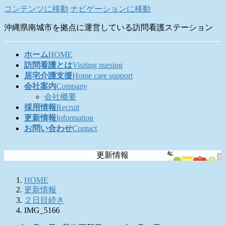
コンテンツに移動
ナビゲーションに移動
沖縄県南城市を拠点に運営している訪問看護ステーション
ホーム
HOME
訪問看護とは
Visiting nursing
居宅介護支援
Home care support
会社案内
Company
会社概要
採用情報
Recruit
更新情報
Information
お問い合わせ
Contact
更新情報
HOME
更新情報
２日目続き
IMG_5166