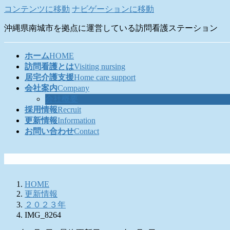
コンテンツに移動
ナビゲーションに移動
沖縄県南城市を拠点に運営している訪問看護ステーション
ホーム
HOME
訪問看護とは
Visiting nursing
居宅介護支援
Home care support
会社案内
Company
会社概要
採用情報
Recruit
更新情報
Information
お問い合わせ
Contact
HOME
更新情報
２０２３年
IMG_8264