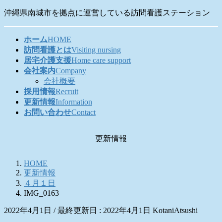
コ
ナ
沖縄県南城市を拠点に運営している訪問看護ステーション
ン
ビ
テ
ゲ
ホーム
HOME
ン
ー
訪問看護とは
Visiting nursing
ツ
シ
居宅介護支援
Home care support
に
ョ
会社案内
Company
移
ン
会社概要
動
に
採用情報
Recruit
移
更新情報
Information
動
お問い合わせ
Contact
更新情報
HOME
更新情報
４月１日
IMG_0163
2022年4月1日
/ 最終更新日 :
2022年4月1日
KotaniAtsushi