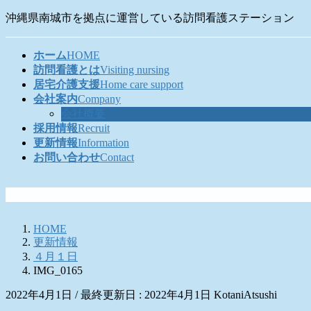
コ
ナ
沖縄県南城市を拠点に運営している訪問看護ステーション
ン
ビ
テ
ゲ
ホーム
HOME
ン
ー
訪問看護とは
Visiting nursing
ツ
シ
居宅介護支援
Home care support
に
ョ
会社案内
Company
移
ン
会社概要
動
に
採用情報
Recruit
移
更新情報
Information
動
お問い合わせ
Contact
HOME
更新情報
４月１日
IMG_0165
2022年4月1日
/ 最終更新日 :
2022年4月1日
KotaniAtsushi