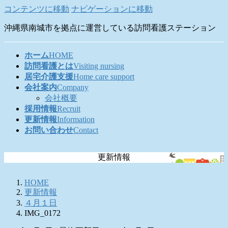
コンテンツに移動
ナビゲーションに移動
沖縄県南城市を拠点に運営している訪問看護ステーション
ホーム
HOME
訪問看護とは
Visiting nursing
居宅介護支援
Home care support
会社案内
Company
会社概要
採用情報
Recruit
更新情報
Information
お問い合わせ
Contact
更新情報
HOME
更新情報
４月１日
IMG_0172