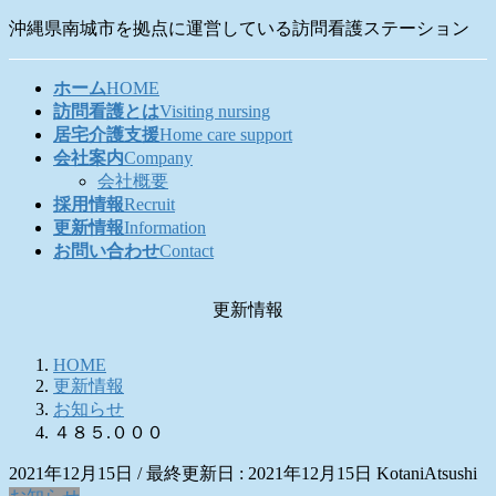
コ
ナ
沖縄県南城市を拠点に運営している訪問看護ステーション
ン
ビ
テ
ゲ
ホーム
HOME
ン
ー
訪問看護とは
Visiting nursing
ツ
シ
居宅介護支援
Home care support
に
ョ
会社案内
Company
移
ン
会社概要
動
に
採用情報
Recruit
移
更新情報
Information
動
お問い合わせ
Contact
更新情報
HOME
更新情報
お知らせ
４８５.０００
2021年12月15日
/ 最終更新日 :
2021年12月15日
KotaniAtsushi