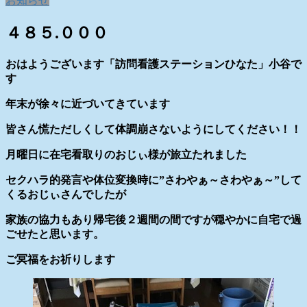
お知らせ
４８５.０００
おはようございます「訪問看護ステーションひなた」小谷で
す
年末が徐々に近づいてきています
皆さん慌ただしくして体調崩さないようにしてください！！
月曜日に在宅看取りのおじぃ様が旅立たれました
セクハラ的発言や体位変換時に”さわやぁ～さわやぁ～”して
くるおじぃさんでしたが
家族の協力もあり帰宅後２週間の間ですが穏やかに自宅で過
ごせたと思います。
ご冥福をお祈りします