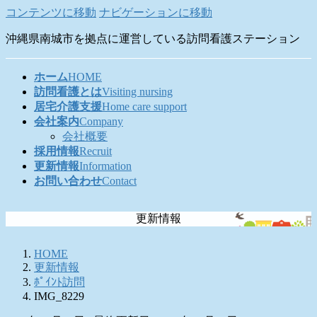
コンテンツに移動
ナビゲーションに移動
沖縄県南城市を拠点に運営している訪問看護ステーション
ホーム
HOME
訪問看護とは
Visiting nursing
居宅介護支援
Home care support
会社案内
Company
会社概要
採用情報
Recruit
更新情報
Information
お問い合わせ
Contact
更新情報
HOME
更新情報
ﾎﾟｲﾝﾄ訪問
IMG_8229