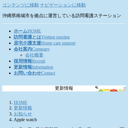
コンテンツに移動
ナビゲーションに移動
沖縄県南城市を拠点に運営している訪問看護ステーション
ホーム
HOME
訪問看護とは
Visiting nursing
居宅介護支援
Home care support
会社案内
Company
会社概要
採用情報
Recruit
更新情報
Information
お問い合わせ
Contact
更新情報
HOME
更新情報
お知らせ
Apple watch