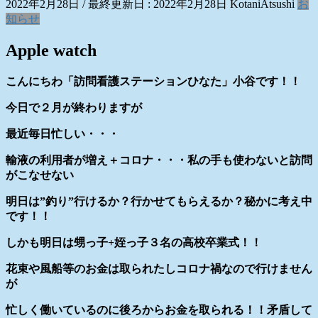
2022年2月28日
/ 最終更新日 :
2022年2月28日
KotaniAtsushi
お
知らせ
Apple watch
こんにちわ「訪問看護ステーションひなた」小谷です！！
今日で２月が終わりますが
最近毎日忙しい・・・
輸液の利用者が増え＋コロナ・・・私の手も使わないと訪問
がこなせない
明日は”釣り”行けるか？行かせてもらえるか？秘かに考え中
です！！
しかも明日は甥っ子+姪っ子３名の高校卒業式！！
花束や風船等のお金は取られたしコロナ禍なので行けません
が
忙しく働いているのに後ろからお金を取られる！！矛盾して