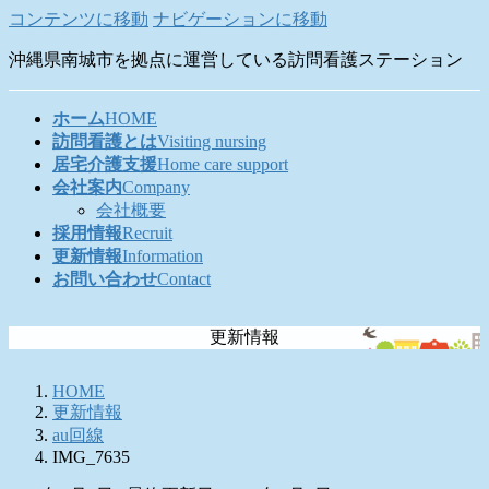
コンテンツに移動
ナビゲーションに移動
沖縄県南城市を拠点に運営している訪問看護ステーション
ホーム
HOME
訪問看護とは
Visiting nursing
居宅介護支援
Home care support
会社案内
Company
会社概要
採用情報
Recruit
更新情報
Information
お問い合わせ
Contact
更新情報
HOME
更新情報
au回線
IMG_7635