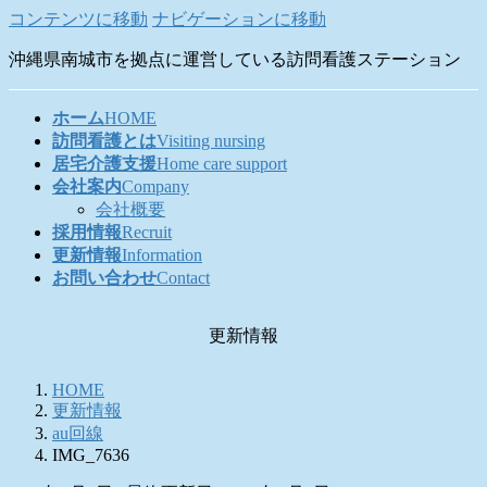
コンテンツに移動
ナビゲーションに移動
沖縄県南城市を拠点に運営している訪問看護ステーション
ホーム
HOME
訪問看護とは
Visiting nursing
居宅介護支援
Home care support
会社案内
Company
会社概要
採用情報
Recruit
更新情報
Information
お問い合わせ
Contact
更新情報
HOME
更新情報
au回線
IMG_7636