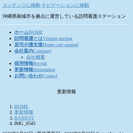
コンテンツに移動
ナビゲーションに移動
沖縄県南城市を拠点に運営している訪問看護ステーション
ホーム
HOME
訪問看護とは
Visiting nursing
居宅介護支援
Home care support
会社案内
Company
会社概要
採用情報
Recruit
更新情報
Information
お問い合わせ
Contact
更新情報
HOME
更新情報
BANKSY
IMG_0545