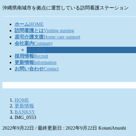
コ
ナ
沖縄県南城市を拠点に運営している訪問看護ステーション
ン
ビ
テ
ゲ
ホーム
HOME
ン
ー
訪問看護とは
Visiting nursing
ツ
シ
居宅介護支援
Home care support
に
ョ
会社案内
Company
移
ン
会社概要
動
に
採用情報
Recruit
移
更新情報
Information
動
お問い合わせ
Contact
HOME
更新情報
BANKSY
IMG_0553
2022年9月22日
/ 最終更新日 :
2022年9月22日
KotaniAtsushi