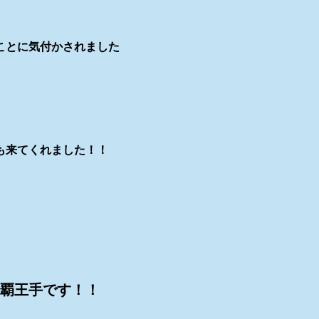
ことに気付かされました
も来てくれました！！
覇王手です！！