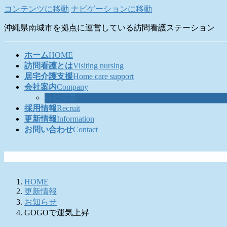
コンテンツに移動
ナビゲーションに移動
沖縄県南城市を拠点に運営している訪問看護ステーション
ホーム
HOME
訪問看護とは
Visiting nursing
居宅介護支援
Home care support
会社案内
Company
会社概要
採用情報
Recruit
更新情報
Information
お問い合わせ
Contact
HOME
更新情報
お知らせ
GOGOで運気上昇