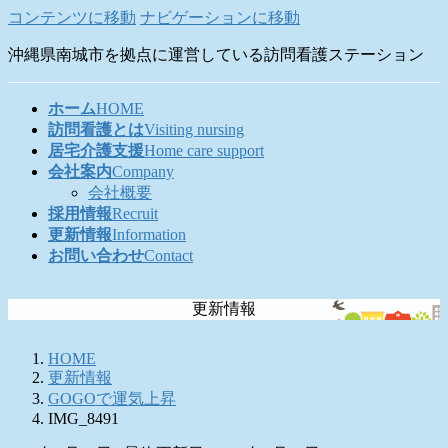
コンテンツに移動
ナビゲーションに移動
沖縄県南城市を拠点に運営している訪問看護ステーション
ホーム
HOME
訪問看護とは
Visiting nursing
居宅介護支援
Home care support
会社案内
Company
会社概要
採用情報
Recruit
更新情報
Information
お問い合わせ
Contact
更新情報
HOME
更新情報
GOGOで運気上昇
IMG_8491