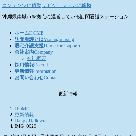
コンテンツに移動
ナビゲーションに移動
沖縄県南城市を拠点に運営している訪問看護ステーション
ホーム
HOME
訪問看護とは
Visiting nursing
居宅介護支援
Home care support
会社案内
Company
会社概要
採用情報
Recruit
更新情報
Information
お問い合わせ
Contact
更新情報
HOME
更新情報
Happy Halloween
IMG_0620