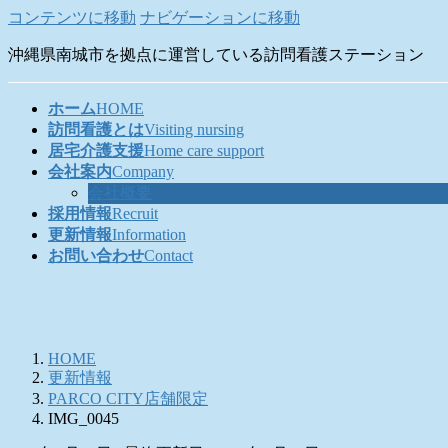
コンテンツに移動
ナビゲーションに移動
沖縄県南城市を拠点に運営している訪問看護ステーション
ホーム
HOME
訪問看護とは
Visiting nursing
居宅介護支援
Home care support
会社案内
Company
会社概要
採用情報
Recruit
更新情報
Information
お問い合わせ
Contact
HOME
更新情報
PARCO CITY店舗限定
IMG_0045