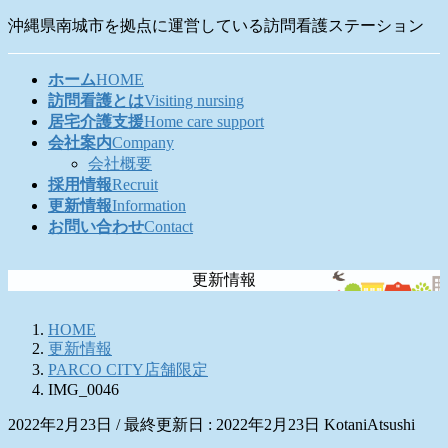
コ
ナ
沖縄県南城市を拠点に運営している訪問看護ステーション
ン
ビ
テ
ゲ
ホーム
HOME
ン
ー
訪問看護とは
Visiting nursing
ツ
シ
居宅介護支援
Home care support
に
ョ
会社案内
Company
移
ン
会社概要
動
に
採用情報
Recruit
移
更新情報
Information
動
お問い合わせ
Contact
更新情報
HOME
更新情報
PARCO CITY店舗限定
IMG_0046
2022年2月23日
/ 最終更新日 :
2022年2月23日
KotaniAtsushi