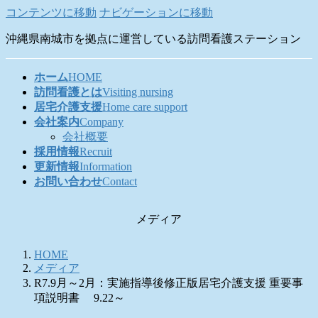
コンテンツに移動
ナビゲーションに移動
沖縄県南城市を拠点に運営している訪問看護ステーション
ホーム
HOME
訪問看護とは
Visiting nursing
居宅介護支援
Home care support
会社案内
Company
会社概要
採用情報
Recruit
更新情報
Information
お問い合わせ
Contact
メディア
HOME
メディア
R7.9月～2月：実施指導後修正版居宅介護支援 重要事
項説明書 9.22～