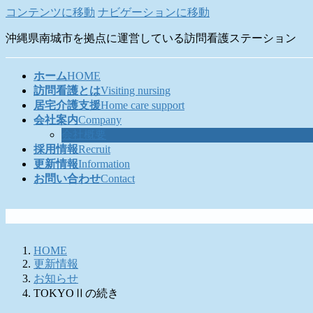
コンテンツに移動
ナビゲーションに移動
沖縄県南城市を拠点に運営している訪問看護ステーション
ホーム
HOME
訪問看護とは
Visiting nursing
居宅介護支援
Home care support
会社案内
Company
会社概要
採用情報
Recruit
更新情報
Information
お問い合わせ
Contact
HOME
更新情報
お知らせ
TOKYOⅡの続き