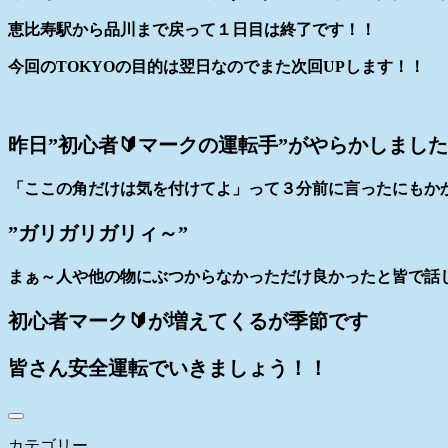
恵比寿駅から品川まで戻って１日目は終了です！！
今回のTOKYOの目的は翌日なのでまた次回UPします！！
昨日”初心者🔰マークの運転手”がやらかしまし
「ここの角だけは気を付けてよ」って３分前に言ったにもか
”ガリガリガリィ～”
まぁ～人や他の物にぶつからなかっただけ良かったと皆で話
初心者マーク🔰が増えてくるが季節です
皆さん安全運転でいきましょう！！
カテゴリー