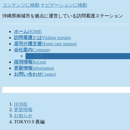
コンテンツに移動
ナビゲーションに移動
沖縄県南城市を拠点に運営している訪問看護ステーション
ホーム
HOME
訪問看護とは
Visiting nursing
居宅介護支援
Home care support
会社案内
Company
会社概要
採用情報
Recruit
更新情報
Information
お問い合わせ
Contact
HOME
更新情報
お知らせ
TOKYOⅡ夜編